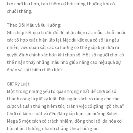
trò chơi lâu hơn, tạo thêm cơ hội trúng thưởng khi có
chuỗi thắng.
Theo Dõi Mẫu và Xu Hướng:
Ghi chép kết quả trước đó để nhận diện các mẫu, chuỗi hoặc
các tổ hợp xuất hiện lặp lại. Mặc dù kết quả xổ số là ngẫu
nhiên, việc quan sát các xu hướng có thể giúp bạn đưa ra
quyết định chính xác hơn khi chọn số. Một số người chơi có
thể nhận thấy những mẫu nhỏ giúp nâng cao hiệu quả dự
đoán và cải thiện chiến lược.
Giữ Kỷ Luật:
Một trong những yếu tố quan trọng nhất để chơi xổ số
thành công là giữ kỷ luật. Đặt ngân sách rõ ràng cho các
cược và tuân thủ nghiêm túc, tránh việc cố gắng “gỡ thua”.
Chơi có kiểm soát và đều đặn giúp bạn tận hưởng 8xbet
Mega 5 một cách có trách nhiệm, đồng thời tối đa hóa cơ
hội nhận thưởng nhanh chóng theo thời gian.