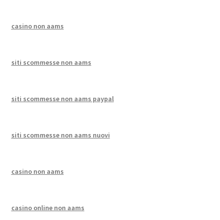
casino non aams
siti scommesse non aams
siti scommesse non aams paypal
siti scommesse non aams nuovi
casino non aams
casino online non aams