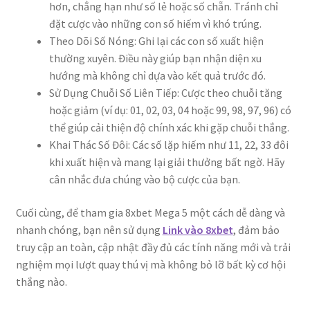
hơn, chẳng hạn như số lẻ hoặc số chẵn. Tránh chỉ
đặt cược vào những con số hiếm vì khó trúng.
Theo Dõi Số Nóng: Ghi lại các con số xuất hiện
thường xuyên. Điều này giúp bạn nhận diện xu
hướng mà không chỉ dựa vào kết quả trước đó.
Sử Dụng Chuỗi Số Liên Tiếp: Cược theo chuỗi tăng
hoặc giảm (ví dụ: 01, 02, 03, 04 hoặc 99, 98, 97, 96) có
thể giúp cải thiện độ chính xác khi gặp chuỗi thắng.
Khai Thác Số Đôi: Các số lặp hiếm như 11, 22, 33 đôi
khi xuất hiện và mang lại giải thưởng bất ngờ. Hãy
cân nhắc đưa chúng vào bộ cược của bạn.
Cuối cùng, để tham gia 8xbet Mega 5 một cách dễ dàng và
nhanh chóng, bạn nên sử dụng
Link vào 8xbet
, đảm bảo
truy cập an toàn, cập nhật đầy đủ các tính năng mới và trải
nghiệm mọi lượt quay thú vị mà không bỏ lỡ bất kỳ cơ hội
thắng nào.