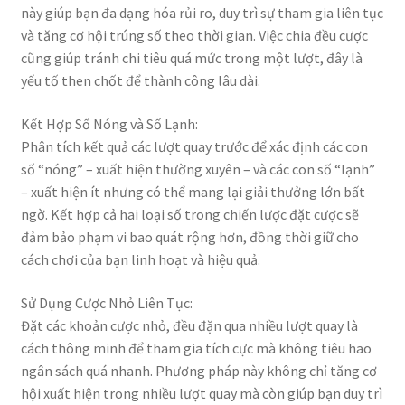
này giúp bạn đa dạng hóa rủi ro, duy trì sự tham gia liên tục
và tăng cơ hội trúng số theo thời gian. Việc chia đều cược
cũng giúp tránh chi tiêu quá mức trong một lượt, đây là
yếu tố then chốt để thành công lâu dài.
Kết Hợp Số Nóng và Số Lạnh:
Phân tích kết quả các lượt quay trước để xác định các con
số “nóng” – xuất hiện thường xuyên – và các con số “lạnh”
– xuất hiện ít nhưng có thể mang lại giải thưởng lớn bất
ngờ. Kết hợp cả hai loại số trong chiến lược đặt cược sẽ
đảm bảo phạm vi bao quát rộng hơn, đồng thời giữ cho
cách chơi của bạn linh hoạt và hiệu quả.
Sử Dụng Cược Nhỏ Liên Tục:
Đặt các khoản cược nhỏ, đều đặn qua nhiều lượt quay là
cách thông minh để tham gia tích cực mà không tiêu hao
ngân sách quá nhanh. Phương pháp này không chỉ tăng cơ
hội xuất hiện trong nhiều lượt quay mà còn giúp bạn duy trì