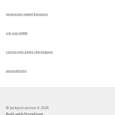
recensioni sweet bonanza
siti non AAMS
casino non aams che pagano
amanahtoto
© jackpotcasinos.it 2026
Built with Storefront
.