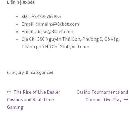
Liên hệ 8xbet
SĐT: +84792766925
Email: domains@8xbet.com
Email: abuse@8xbet.com
Địa Chỉ: 566 Nguyễn Thái Sơn, Phường 5, Gò Vấp,
Thành phố Hồ Chí Minh, Vietnam
Category:
Uncategorized
Post
Previous
Next
The Rise of Live Dealer
Casino Tournaments and
post:
post:
Casinos and Real-Time
Competitive Play
navigation
Gaming